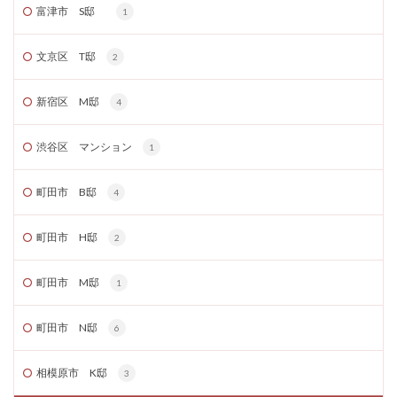
富津市 S邸
1
文京区 T邸
2
新宿区 M邸
4
渋谷区 マンション
1
町田市 B邸
4
町田市 H邸
2
町田市 M邸
1
町田市 N邸
6
相模原市 K邸
3